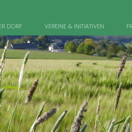
ion
ER DORF
VEREINE & INITIATIVEN
FR
ingen