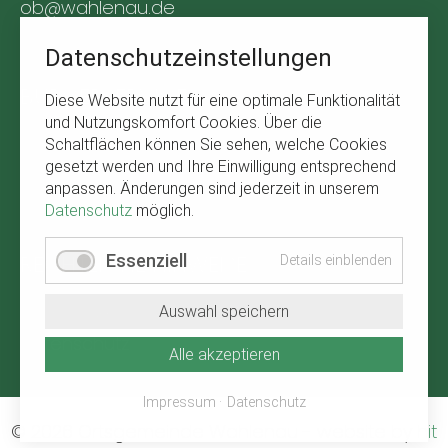
ob@wahlenau.de
Tel. +49 170 1761309
Datenschutzeinstellungen
BÜRGERSERVICE
Diese Website nutzt für eine optimale Funktionalität
und Nutzungskomfort Cookies. Über die
Navigation
Abfallkalender
Schaltflächen können Sie sehen, welche Cookies
überspringen
gesetzt werden und Ihre Einwilligung entsprechend
Verbandsgemeinde Kirchberg
anpassen. Änderungen sind jederzeit in unserem
Wetter in Wahlenau
Datenschutz
möglich.
RECHTLICHE HINWEISE
Essenziell
Details einblenden
Navigation
Impressum
Auswahl speichern
überspringen
Datenschutz
Alle akzeptieren
Impressum
Datenschutz
© 2026 Ortsgemeinde Wahlenau
-
website by
hit