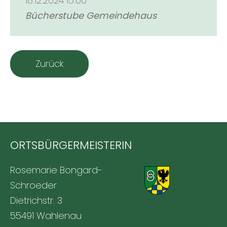
18.12.2024 15:00
Bücherstube Gemeindehaus
Zurück
ORTSBÜRGERMEISTERIN
Rosemarie Bongard-
Schroeder
Dietrichstr. 3
55491 Wahlenau