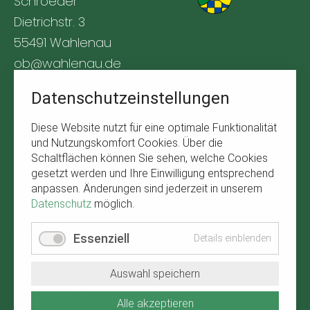
Schroeder
Dietrichstr. 3
55491 Wahlenau
ob@wahlenau.de
Tel. +49 170 1761309
Datenschutzeinstellungen
BÜRGERSERVICE
Diese Website nutzt für eine optimale Funktionalität
und Nutzungskomfort Cookies. Über die
Navigation
Abfallkalender
Schaltflächen können Sie sehen, welche Cookies
überspringen
gesetzt werden und Ihre Einwilligung entsprechend
Verbandsgemeinde Kirchberg
anpassen. Änderungen sind jederzeit in unserem
Wetter in Wahlenau
Datenschutz
möglich.
RECHTLICHE HINWEISE
Essenziell
Details einblenden
Navigation
Impressum
Auswahl speichern
überspringen
Datenschutz
Alle akzeptieren