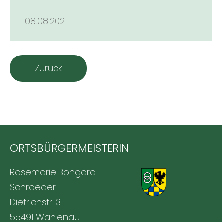
08.08.2021
Zurück
ORTSBÜRGERMEISTERIN
Rosemarie Bongard-
Schroeder
Dietrichstr. 3
55491 Wahlenau