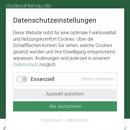
ob@wahlenau.de
Tel. +49 170 1761309
Datenschutzeinstellungen
BÜRGERSERVICE
Diese Website nutzt für eine optimale Funktionalität
und Nutzungskomfort Cookies. Über die
Navigation
Abfallkalender
Schaltflächen können Sie sehen, welche Cookies
überspringen
gesetzt werden und Ihre Einwilligung entsprechend
Verbandsgemeinde Kirchberg
anpassen. Änderungen sind jederzeit in unserem
Wetter in Wahlenau
Datenschutz
möglich.
RECHTLICHE HINWEISE
Essenziell
Details einblenden
Navigation
Impressum
Auswahl speichern
überspringen
Datenschutz
Alle akzeptieren
Impressum
Datenschutz
© 2026 Ortsgemeinde Wahlenau
-
website by
hit