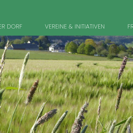
ion
ER DORF
VEREINE & INITIATIVEN
FR
ingen