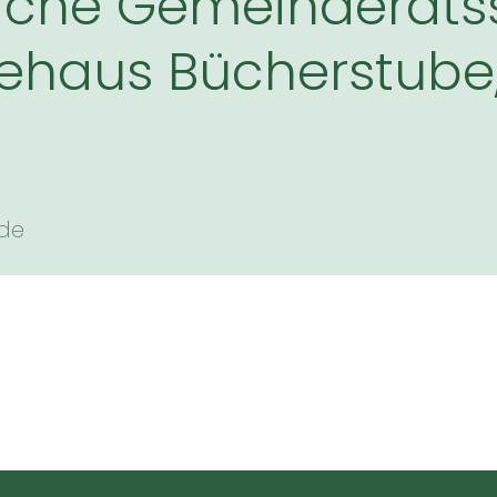
liche Gemeinderatss
haus Bücherstube, 
nde