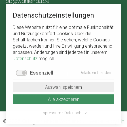
ob@wahlenau.de
Tel. +49 170 1761309
Datenschutzeinstellungen
BÜRGERSERVICE
Diese Website nutzt für eine optimale Funktionalität
und Nutzungskomfort Cookies. Über die
Navigation
Abfallkalender
Schaltflächen können Sie sehen, welche Cookies
überspringen
gesetzt werden und Ihre Einwilligung entsprechend
Verbandsgemeinde Kirchberg
anpassen. Änderungen sind jederzeit in unserem
Wetter in Wahlenau
Datenschutz
möglich.
RECHTLICHE HINWEISE
Essenziell
Details einblenden
Navigation
Impressum
Auswahl speichern
überspringen
Datenschutz
Alle akzeptieren
Impressum
Datenschutz
© 2026 Ortsgemeinde Wahlenau
-
website by
hit