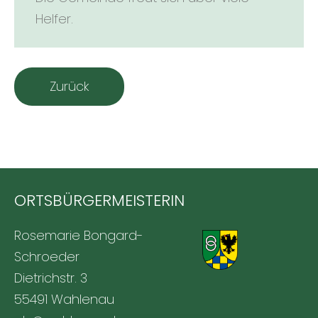
Helfer.
Zurück
ORTSBÜRGERMEISTERIN
Rosemarie Bongard-
Schroeder
Dietrichstr. 3
55491 Wahlenau