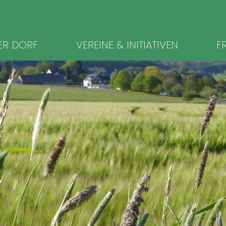
ion
ER DORF
VEREINE & INITIATIVEN
FR
ingen