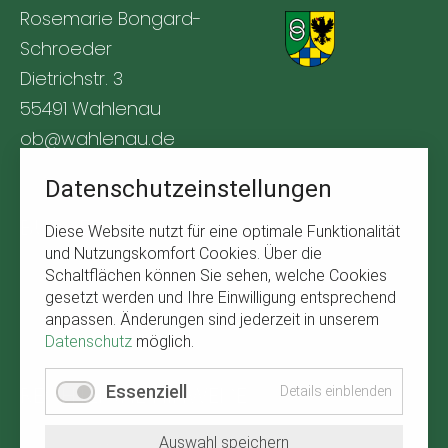
Rosemarie Bongard-
Schroeder
Dietrichstr. 3
55491 Wahlenau
ob@wahlenau.de
Tel. +49 170 1761309
Datenschutzeinstellungen
BÜRGERSERVICE
Diese Website nutzt für eine optimale Funktionalität
und Nutzungskomfort Cookies. Über die
Navigation
Abfallkalender
Schaltflächen können Sie sehen, welche Cookies
überspringen
gesetzt werden und Ihre Einwilligung entsprechend
Verbandsgemeinde Kirchberg
anpassen. Änderungen sind jederzeit in unserem
Wetter in Wahlenau
Datenschutz
möglich.
RECHTLICHE HINWEISE
Essenziell
Details einblenden
Navigation
Impressum
Auswahl speichern