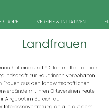
ion
ER DORF
VEREINE & INITIATIVEN
FR
ingen
Landfrauen
au hat eine rund 60 Jahre alte Tradition.
itgliedschaft nur Bäuerinnen vorbehalten
en Frauen aus den landwirtschaftlichen
uenverbände mit ihren Ortsvereinen heute
ihr Angebot im Bereich der
 Interessenvertretung an alle auf dem