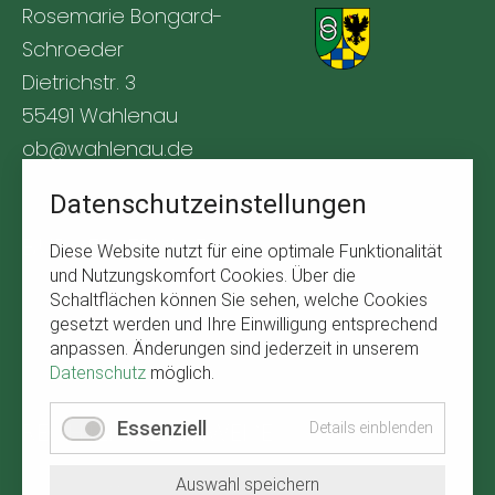
Rosemarie Bongard-
Schroeder
Dietrichstr. 3
55491 Wahlenau
ob@wahlenau.de
Tel. +49 170 1761309
Datenschutzeinstellungen
BÜRGERSERVICE
Diese Website nutzt für eine optimale Funktionalität
und Nutzungskomfort Cookies. Über die
Navigation
Abfallkalender
Schaltflächen können Sie sehen, welche Cookies
überspringen
gesetzt werden und Ihre Einwilligung entsprechend
Verbandsgemeinde Kirchberg
anpassen. Änderungen sind jederzeit in unserem
Wetter in Wahlenau
Datenschutz
möglich.
RECHTLICHE HINWEISE
Essenziell
Details einblenden
Navigation
Impressum
Auswahl speichern