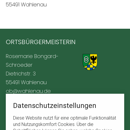
55491 Wahlenau
ORTSBÜRGERMEISTERIN
Rosemarie Bongard-
Schroeder
Dietrichstr. 3
55491 Wahlenau
ob@wahlenau.de
Tel. +49 170 1761309
Datenschutzeinstellungen
BÜRGERSERVICE
Diese Website nutzt für eine optimale Funktionalität
und Nutzungskomfort Cookies. Über die
Navigation